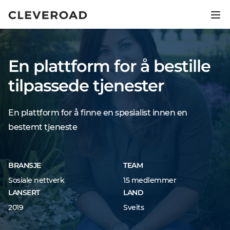
Lanser produktet ditt 2,5x
raskere.
En plattform for å bestille
Utforsk AI-assistert utvikling
tilpassede tjenester
En plattform for å finne en spesialist innen en
bestemt tjeneste
BRANSJE
TEAM
Sosiale nettverk
15 medlemmer
LANSERT
LAND
2019
Sveits