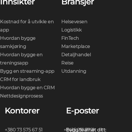
Innsikter
Bransjer
Kostnad for å utvikle en
Helsevesen
app
Logistikk
Hvordan bygge
FinTech
samkjøring
Marketplace
Hvordan bygge en
Detaljhandel
treningsapp
Reise
Bygg en streaming-app
Utdanning
CRM for landbruk
Hvordan bygge en CRM
Nettdesignprosess
Kontorer
E-poster
+380 73 575 67 51
+1 415 231 3721
Bygg teamet ditt: