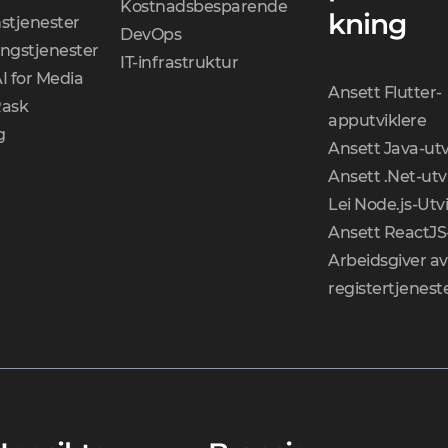
Kostnadsbesparende
kning
stjenester
DevOps
ingstjenester
IT-infrastruktur
I for Media
Ansett Flutter-
Rask
apputviklere
g
Ansett Java-utv
Ansett .Net-utv
Lei Node.js-Utv
Ansett ReactJS-
Arbeidsgiver av
registertjenest