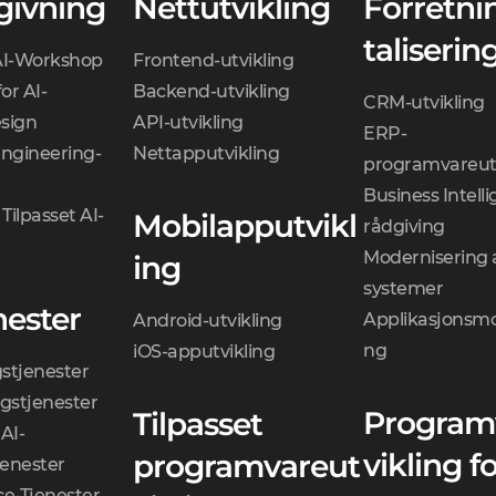
givning
Nettutvikling
Forretni
taliserin
AI-Workshop
Frontend-utvikling
or AI-
Backend-utvikling
CRM-utvikling
sign
API-utvikling
ERP-
Engineering-
Nettapputvikling
programvareutv
Business Intell
Tilpasset AI-
Mobilapputvikl
rådgiving
Modernisering 
ing
systemer
nester
Applikasjonsmo
Android-utvikling
ng
iOS-apputvikling
gstjenester
gstjenester
Program
Tilpasset
AI-
vikling f
programvareut
jenester
ce-Tjenester