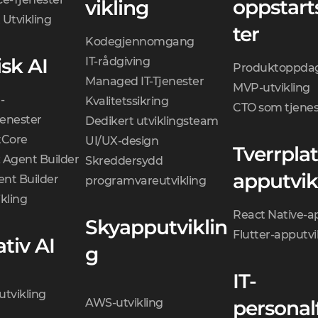
oppstart
vikling
 Utvikling
ter
Kodegjennomgang
sk AI
IT-rådgiving
Produktoppdag
Managed IT-Tjenester
MVP-utvikling
-
Kvalitetssikring
CTO som tjenes
jenester
Dedikert utviklingsteam
Core
UI/UX-design
Tverrpla
 Agent Builder
Skreddersydd
apputvik
nt Builder
programvareutvikling
kling
React Native-a
Skyapputviklin
Flutter-apputvi
tiv AI
g
IT-
utvikling
AWS-utvikling
personal