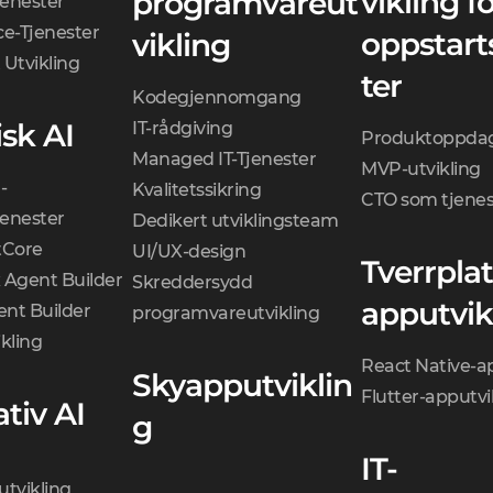
vikling f
programvareut
jenester
ce-Tjenester
oppstart
vikling
 Utvikling
ter
Kodegjennomgang
sk AI
IT-rådgiving
Produktoppdag
Managed IT-Tjenester
MVP-utvikling
-
Kvalitetssikring
CTO som tjenes
jenester
Dedikert utviklingsteam
Core
UI/UX-design
Tverrpla
 Agent Builder
Skreddersydd
apputvik
nt Builder
programvareutvikling
kling
React Native-a
Skyapputviklin
Flutter-apputvi
tiv AI
g
IT-
utvikling