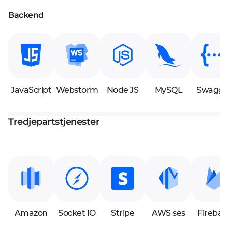
Backend
JavaScript
Webstorm
Node JS
MySQL
Swagge
Tredjepartstjenester
Amazon
Socket IO
Stripe
AWS ses
Firebas