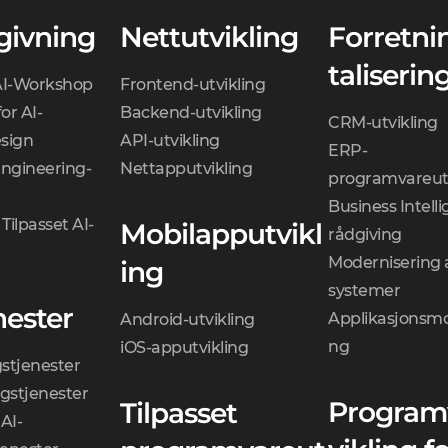
givning
Nettutvikling
Forretni
taliserin
AI-Workshop
Frontend-utvikling
or AI-
Backend-utvikling
CRM-utvikling
sign
API-utvikling
ERP-
Engineering-
Nettapputvikling
programvareutv
Business Intell
Tilpasset AI-
Mobilapputvikl
rådgiving
Modernisering 
ing
systemer
nester
Applikasjonsmo
Android-utvikling
ng
iOS-apputvikling
gstjenester
gstjenester
Program
Tilpasset
AI-