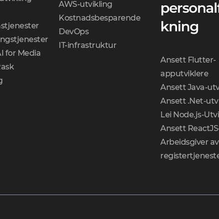
AWS-utvikling
personal
Kostnadsbesparende
kning
stjenester
DevOps
ingstjenester
IT-infrastruktur
I for Media
Ansett Flutter-
Rask
apputviklere
g
Ansett Java-utv
Ansett .Net-utv
Lei Node.js-Utv
Ansett ReactJS-
Arbeidsgiver av
registertjenest