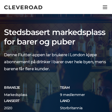
Lanser produktet ditt 2,5x
raskere.
Stedsbasert markedsplass
Utforsk AI-assistert utvikling
for barer og puber
Denne Flutter-appen lar brukere i London kjøpe
abonnement på drinker i barer over hele byen, mens
barene får flere kunder.
BRANSJE
TEAM
Markedsplass
9 medlemmer
LANSERT
LAND
2020
Storbritannia