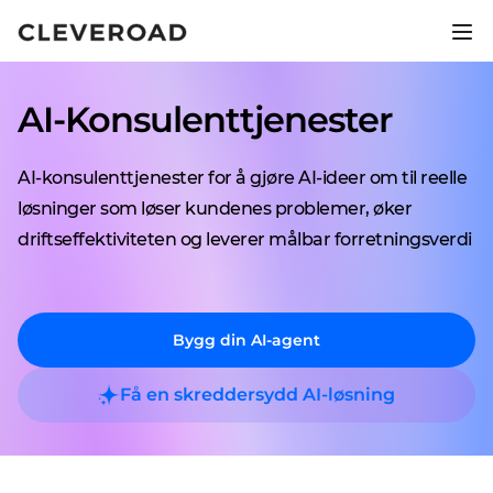
Lanser produktet ditt 2,5x
raskere.
AI-Konsulenttjenester
Utforsk AI-assistert utvikling
AI-konsulenttjenester for å gjøre AI-ideer om til reelle
løsninger som løser kundenes problemer, øker
driftseffektiviteten og leverer målbar forretningsverdi
Bygg din AI-agent
Få en skreddersydd AI-løsning