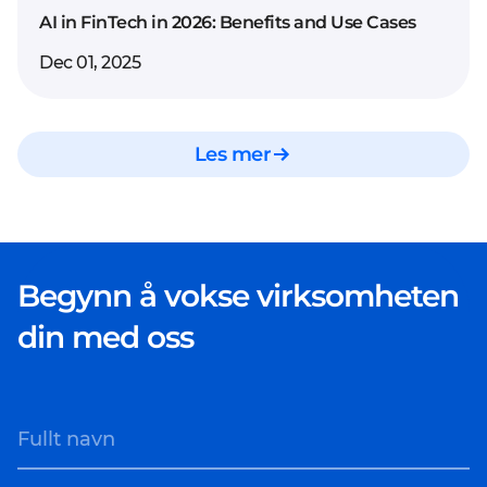
Natural Language
AI in FinTech in 2026: Benefits and Use Cases
av løsninger.
Processing ved
Dec 01, 2025
dokumentgjennomgang
eller distribuere AI-
agenter for intelligent
Les mer
automatisering, frigjør
AI-rådgivning potensialet
til AI på tvers av et bredt
spekter av
Begynn å vokse virksomheten
forretningsprosesser.
din med oss
Fullt navn