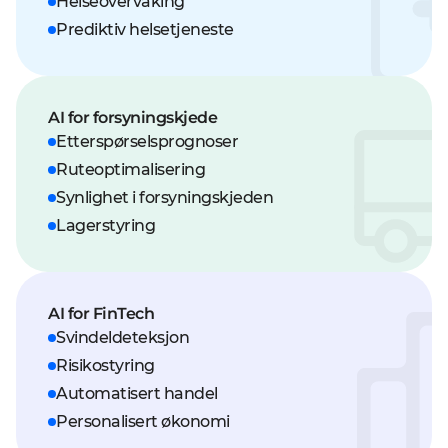
Helseovervåking
Prediktiv helsetjeneste
AI for forsyningskjede
Etterspørselsprognoser
Ruteoptimalisering
Synlighet i forsyningskjeden
Lagerstyring
AI for FinTech
Svindeldeteksjon
Risikostyring
Automatisert handel
Personalisert økonomi