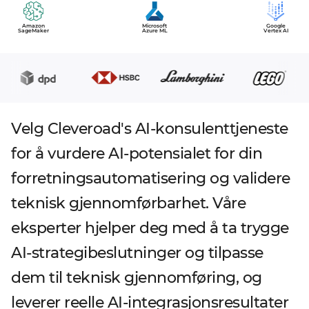
Amazon
Microsoft
Google
SageMaker
Azure ML
Vertex AI
Velg Cleveroad's AI-konsulenttjeneste
for å vurdere AI-potensialet for din
forretningsautomatisering og validere
teknisk gjennomførbarhet. Våre
eksperter hjelper deg med å ta trygge
AI-strategibeslutninger og tilpasse
dem til teknisk gjennomføring, og
leverer reelle AI-integrasjonsresultater