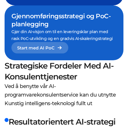
Gjennomføringsstrategi og PoC-
planlegging
Gjør din AI-visjon om til en leveringsklar plan med
rask PoC-utvikling og en gradvis AI-skaleringstrategi
Start med AI PoC
Strategiske Fordeler Med AI-
Konsulenttjenester
Ved å benytte vår AI-
programvarekonsulentservice kan du utnytte
Kunstig intelligens-teknologi fullt ut
Resultatorientert AI-strategi