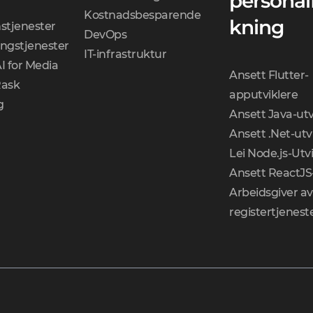
personal
Kostnadsbesparende
kning
stjenester
DevOps
ingstjenester
IT-infrastruktur
I for Media
Ansett Flutter-
Rask
apputviklere
g
Ansett Java-utv
Ansett .Net-utv
Lei Node.js-Utv
Ansett ReactJS-
Arbeidsgiver av
registertjenest