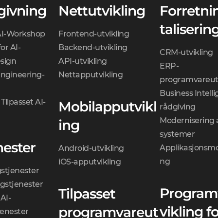
givning
Nettutvikling
Forretni
taliserin
AI-Workshop
Frontend-utvikling
or AI-
Backend-utvikling
CRM-utvikling
sign
API-utvikling
ERP-
Engineering-
Nettapputvikling
programvareutv
Business Intell
Tilpasset AI-
Mobilapputvikl
rådgiving
Modernisering 
ing
systemer
nester
Applikasjonsmo
Android-utvikling
ng
iOS-apputvikling
gstjenester
gstjenester
Program
Tilpasset
AI-
vikling f
programvareut
jenester