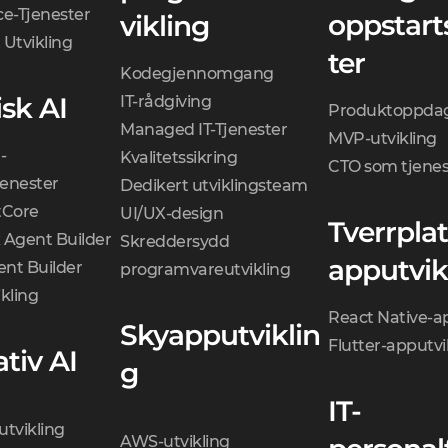
ce-Tjenester
oppstart
vikling
 Utvikling
ter
Kodegjennomgang
sk AI
IT-rådgiving
Produktoppdag
Managed IT-Tjenester
MVP-utvikling
-
Kvalitetssikring
CTO som tjenes
jenester
Dedikert utviklingsteam
Core
UI/UX-design
Tverrpla
 Agent Builder
Skreddersydd
apputvik
nt Builder
programvareutvikling
kling
React Native-a
Skyapputviklin
Flutter-apputvi
tiv AI
g
IT-
utvikling
AWS-utvikling