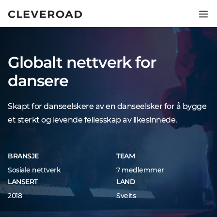
Lanser produktet ditt 2,5x
raskere.
Globalt nettverk for
Utforsk AI-assistert utvikling
dansere
Skapt for danseelskere av en danseelsker for å bygge
et sterkt og levende fellesskap av likesinnede.
BRANSJE
TEAM
Sosiale nettverk
7 medlemmer
LANSERT
LAND
2018
Sveits