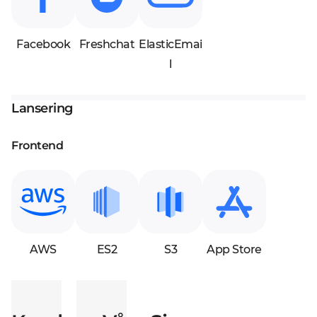
Facebook
Freshchat
ElasticEmai
l
Lansering
Frontend
AWS
ES2
S3
App Store