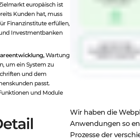
Zielmarkt europäisch ist
reits Kunden hat, muss
ür Finanzinstitute erfüllen,
 und Investmentbanken
wareentwicklung,
Wartung
en, um ein System zu
schriften und dem
hmenskunden passt.
 Funktionen und Module
Wir haben die Webpl
etail
Anwendungen so entwi
Prozesse der versch