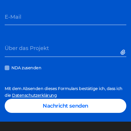
Streaming
Spezialisten genau
E-Commerce
dann zusammen,
E-Mail
Retail
wenn Sie sie
benötigen.
Fokus auf
Kernaufgaben
. Alle IT-
Über das Projekt
Aufgaben werden
übernommen, um Ihr
NDA zusenden
internes Team zu
entlasten.
Mit dem Absenden dieses Formulars bestätige ich, dass ich
die
Datenschutzerklärung
Nachricht senden