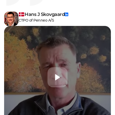
Hans J Skovgaard
CTPO of Penneo A/S