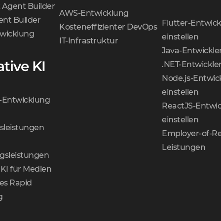
 Agent Builder
AWS-Entwicklung
nt Builder
Flutter-Entwick
Kosteneffizienter DevOps
wicklung
einstellen
IT-Infrastruktur
Java-Entwickler
tive KI
.NET-Entwickler
Node.js-Entwic
einstellen
-Entwicklung
ReactJS-Entwic
einstellen
nsleistungen
Employer-of-Re
Leistungen
gsleistungen
KI für Medien
tes Rapid
g