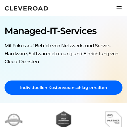
Bringen Sie Ihr Produkt 2,5-mal
schneller auf den Markt.
Managed-IT-Services
KI-gestützte Entwicklung entdecken
Mit Fokus auf Betrieb von Netzwerk- und Server-
Hardware, Softwarebetreuung und Einrichtung von
Cloud-Diensten
Individuellen Kostenvoranschlag erhalten