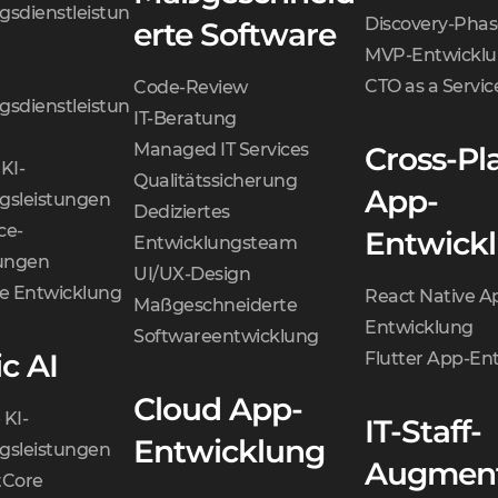
gsdienstleistun
Discovery-Phas
erte Software
MVP-Entwickl
CTO as a Servic
Code-Review
gsdienstleistun
IT-Beratung
Managed IT Services
Cross-Pl
KI-
Qualitätssicherung
App-
gsleistungen
Dediziertes
ce-
Entwick
Entwicklungsteam
tungen
UI/UX-Design
te Entwicklung
React Native A
Maßgeschneiderte
Entwicklung
Softwareentwicklung
c AI
Flutter App-En
Cloud App-
 KI-
IT-Staff-
Entwicklung
gsleistungen
Augment
Core