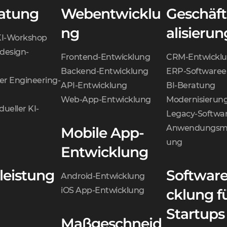
ratung
Webentwicklu
Geschäft
ng
alisierun
KI-Workshop
design-
Frontend-Entwicklung
CRM-Entwickl
Backend-Entwicklung
ERP-Softwaree
er Engineering-
API-Entwicklung
BI-Beratung
Web-App-Entwicklung
Modernisierun
dueller KI-
Legacy-Softwa
Anwendungsmo
Mobile App-
ung
Entwicklung
leistung
Softwar
Android-Entwicklung
iOS App-Entwicklung
cklung f
Startups
Maßgeschneid