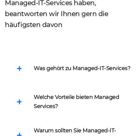
Managed-IT-Services haben,
beantworten wir Ihnen gern die
häufigsten davon
Was gehört zu Managed-IT-Services?
Managed-IT-Services
Welche Vorteile bieten Managed
ermöglichen es,
Services?
infrastrukturbezogene
Aufgaben an einen
externen Dienstleister zu
Planbare Kosten
.
Warum sollten Sie Managed-IT-
übergeben.
Wenn Sie den Preis der