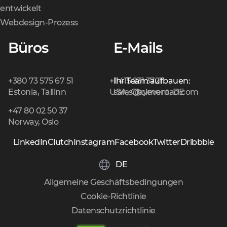
entwickelt
Webdesign-Prozess
Büros
E-Mails
+380 73 575 67 51
+1 415 231 3721
Ihr Team aufbauen:
Estonia, Tallinn
USA, Claymont, DE
sales@cleveroad.com
+47 80 02 50 37
Norway, Oslo
LinkedIn
Clutch
Instagram
Facebook
Twitter
Dribbble
DE
Allgemeine Geschäftsbedingungen
Cookie-Richtlinie
Datenschutzrichtlinie