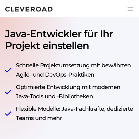
Bringen Sie Ihr Produkt 2,5-mal
schneller auf den Markt.
Java-Entwickler für Ihr
KI-gestützte Entwicklung entdecken
Projekt einstellen
Schnelle Projektumsetzung mit bewährten
Agile- und DevOps-Praktiken
Optimierte Entwicklung mit modernen
Java-Tools und -Bibliotheken
Flexible Modelle: Java-Fachkräfte, dedizierte
Teams und mehr