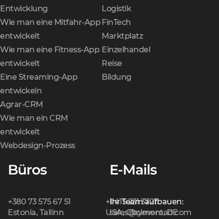
Entwicklung
Logistik
Wie man eine Mitfahr-App
FinTech
entwickelt
Marktplatz
Wie man eine Fitness-App
Einzelhandel
entwickelt
Reise
Eine Streaming-App
Bildung
entwickeln
Agrar-CRM
Wie man ein CRM
entwickelt
Webdesign-Prozess
Büros
E-Mails
+380 73 575 67 51
+1 415 231 3721
Ihr Team aufbauen:
Estonia, Tallinn
USA, Claymont, DE
sales@cleveroad.com