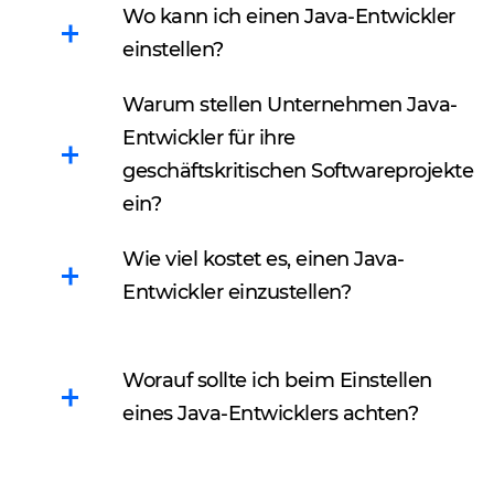
Wo kann ich einen Java-Entwickler
einstellen?
Warum stellen Unternehmen Java-
Der gängigste Weg führt
Entwickler für ihre
über Business-
geschäftskritischen Softwareprojekte
Plattformen wie Clutch
oder GoodFirms, die
ein?
Bewertungen und
Viele Unternehmen
Wie viel kostet es, einen Java-
Rankings verschiedener
haben den dringenden
Entwickler einzustellen?
IT-Unternehmen
Bedarf an erfahrenen
bereitstellen.
Java-Programmierern
Der endgültige Preis
Anschließend können Sie
erkannt, um spezifisches
Worauf sollte ich beim Einstellen
hängt von verschiedenen
Anbieter beispielsweise
Fachwissen zu gewinnen,
eines Java-Entwicklers achten?
Faktoren ab, etwa:
nach
Personallücken zu
Dienstleistungen
eines dedizierten
schließen oder das
Projektumfang: Er
Wenn Sie Java-Entwickler
Entwicklungsteams
interne
bestimmt, wie viele