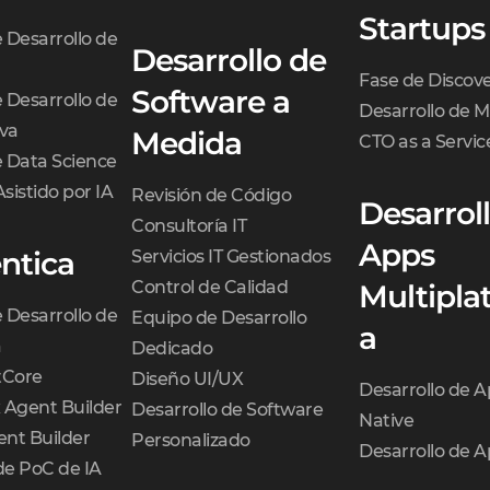
Startups
e Desarrollo de
Desarrollo de
Fase de Discov
Software a
e Desarrollo de
Desarrollo de 
iva
Medida
CTO as a Servic
e Data Science
Asistido por IA
Revisión de Código
Desarrol
Consultoría IT
Apps
ntica
Servicios IT Gestionados
Control de Calidad
Multipla
e Desarrollo de
Equipo de Desarrollo
a
a
Dedicado
Core
Diseño UI/UX
Desarrollo de 
 Agent Builder
Desarrollo de Software
Native
nt Builder
Personalizado
Desarrollo de A
de PoC de IA