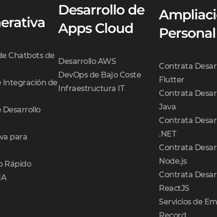
Desarrollo de
Ampliaci
erativa
Apps Cloud
Personal
 de Chatbots de
Desarrollo AWS
Contrata Desar
DevOps de Bajo Coste
Flutter
e Integración de
Infraestructura IT
Contrata Desar
Java
e Desarrollo
Contrata Desar
.NET
va para
Contrata Desar
Node.js
o Rápido
Contrata Desar
IA
ReactJS
Servicios de Em
Record