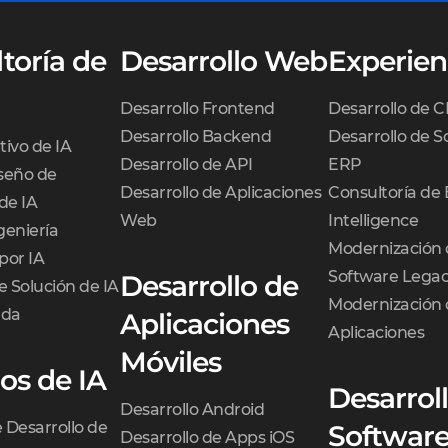
toría de
Desarrollo Web
Experien
Desarrollo Frontend
Desarrollo de 
Desarrollo Backend
Desarrollo de S
tivo de IA
Desarrollo de API
ERP
iseño de
Desarrollo de Aplicaciones
Consultoría de 
de IA
Web
Intelligence
geniería
Modernización 
por IA
Software Lega
Desarrollo de
e Solución de IA
Modernización 
ada
Aplicaciones
Aplicaciones
Móviles
ios de IA
Desarrol
Desarrollo Android
e Desarrollo de
Software
Desarrollo de Apps iOS