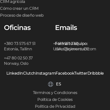
CRM agrícola
Cómo crear un CRM
Proceso de diseño web
Oficinas
Emails
+380 73 575 67 51
+1 415 231 3721
Forma tu equipo:
Estonia, Tallinn
USA, Claymont, DE
sales@cleveroad.com
+47 80 02 50 37
Norway, Oslo
LinkedIn
Clutch
Instagram
Facebook
Twitter
Dribbble
ES
Términos y Condiciones
Política de Cookies
Política de Privacidad