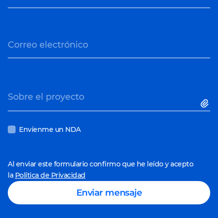
Streaming
Escalabilidad
.
E-commerce
Colaboras con
Comercio minorista
especialistas cuando
Correo electrónico
los necesitas.
Concentración en las
tareas principales
.
Gestiona todas las
Sobre el proyecto
operaciones IT para
aliviar la carga de tu
Envíenme un NDA
equipo interno.
Al enviar este formulario confirmo que he leído y acepto
la
Política de Privacidad
Enviar mensaje