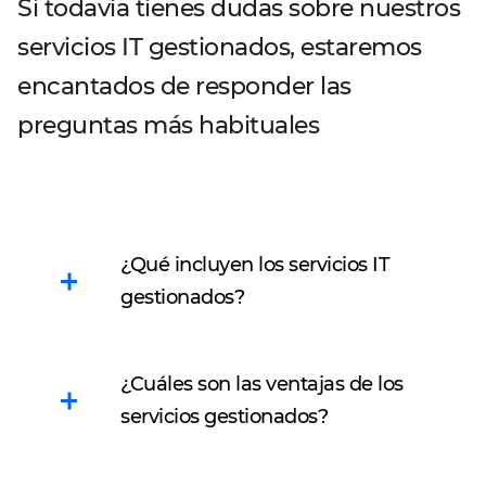
Si todavía tienes dudas sobre nuestros
servicios IT gestionados, estaremos
encantados de responder las
preguntas más habituales
¿Qué incluyen los servicios IT
gestionados?
Los servicios IT
¿Cuáles son las ventajas de los
gestionados permiten
servicios gestionados?
delegar las tareas
relacionadas con la
infraestructura a un
Costes predecibles
. Al