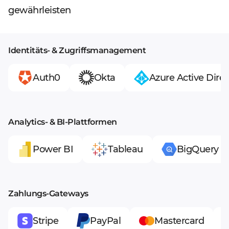
gewährleisten
Identitäts- & Zugriffsmanagement
Auth0
Okta
Azure Active Direc
Analytics- & BI-Plattformen
Power BI
Tableau
BigQuery
Zahlungs-Gateways
Stripe
PayPal
Mastercard