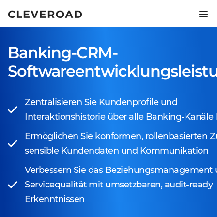
Bringen Sie Ihr Produkt 2,5-mal
schneller auf den Markt.
Banking-CRM-
KI-gestützte Entwicklung entdecken
Softwareentwicklungsleist
Zentralisieren Sie Kundenprofile und
Interaktionshistorie über alle Banking-Kanäl
Ermöglichen Sie konformen, rollenbasierten Zu
sensible Kundendaten und Kommunikation
Verbessern Sie das Beziehungsmanagement 
Servicequalität mit umsetzbaren, audit-ready
Erkenntnissen