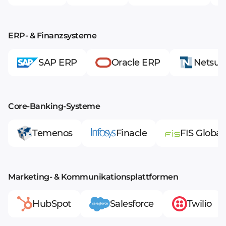
ERP- & Finanzsysteme
SAP ERP
Oracle ERP
Netsuit
Core-Banking-Systeme
Temenos
Finacle
FIS Global
Marketing- & Kommunikationsplattformen
HubSpot
Salesforce
Twilio