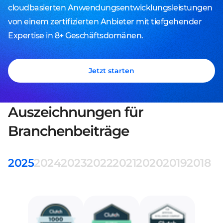
cloudbasierten Anwendungsentwicklungsleistungen
von einem zertifizierten Anbieter mit tiefgehender
Expertise in 8+ Geschäftsdomänen.
Jetzt starten
Auszeichnungen für
Branchenbeiträge
2025
2024
2023
2022
2021
2020
2019
2018