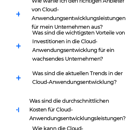
Wie wähle ich den richtigen Anbieter
von Cloud-
Anwendungsentwicklungsleistungen
für mein Unternehmen aus?
Was sind die wichtigsten Vorteile von
Definieren Sie zunächst
Investitionen in die Cloud-
Ihre spezifischen
Anwendungsentwicklung für ein
Projektanforderungen,
einschließlich
wachsendes Unternehmen?
Cloudbasierte App-
Skalierbarkeit,
Was sind die aktuellen Trends in der
Entwicklungsleistungen
Sicherheitsanforderunge
Cloud-Anwendungsentwicklung?
bieten wachsenden
n und Integration in
Unternehmen zahlreiche
bestehende Systeme.
Hier sind einige der
Vorteile: hohe
Bewerten Sie mögliche
Was sind die durchschnittlichen
aktuellen Trends, die die
Skalierbarkeit, geringe
Cloud-
Kosten für Cloud-
Cloud-
Anfangsinvestitionen,
Anwendungsentwicklung
Anwendungsentwicklungsleistungen?
Anwendungsentwicklung
zuverlässige
sunternehmen anhand
Wie kann die Cloud-
Die Kosten für Cloud-