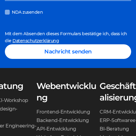
NDA zusenden
Mit dem Absenden dieses Formulars bestätige ich, dass ich
die
Datenschutzerklärung
Nachricht senden
ratung
Webentwicklu
Geschäft
ng
alisierun
KI-Workshop
design-
Frontend-Entwicklung
CRM-Entwickl
Backend-Entwicklung
ERP-Softwaree
er Engineering-
API-Entwicklung
BI-Beratung