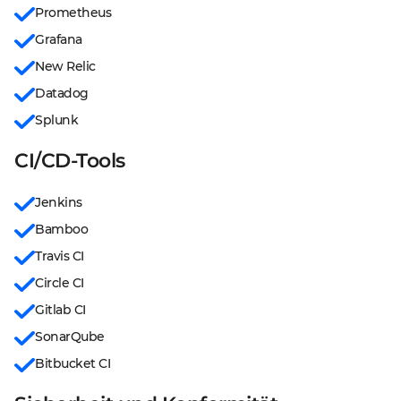
Prometheus
Grafana
New Relic
Datadog
Splunk
CI/CD-Tools
Jenkins
Bamboo
Travis CI
Circle CI
Gitlab CI
SonarQube
Bitbucket CI