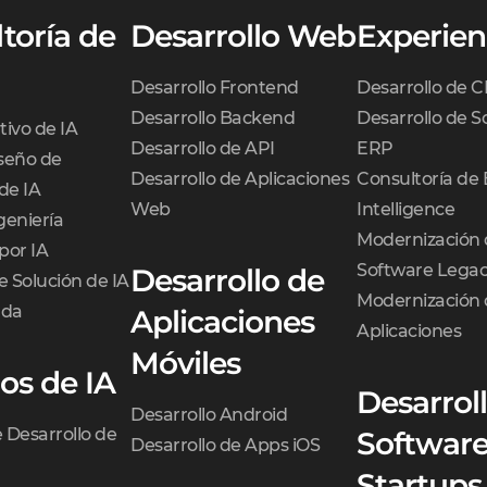
toría de
Desarrollo Web
Experien
Desarrollo Frontend
Desarrollo de 
Desarrollo Backend
Desarrollo de S
tivo de IA
Desarrollo de API
ERP
iseño de
Desarrollo de Aplicaciones
Consultoría de 
de IA
Web
Intelligence
geniería
Modernización 
por IA
Software Lega
Desarrollo de
e Solución de IA
Modernización 
ada
Aplicaciones
Aplicaciones
Móviles
ios de IA
Desarrol
Desarrollo Android
e Desarrollo de
Software
Desarrollo de Apps iOS
Startups