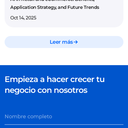
Selecciona y ajusta los
Application Strategy, and Future Trends
modelos fundacionales
Oct 14, 2025
de Vertex AI para
alinearlos con el
comportamiento y los
Leer más
resultados deseados.
Prueba y valida el
rendimiento.
Utiliza las
herramientas de
evaluación de Vertex AI
Empieza a hacer crecer tu
para garantizar la
negocio con nosotros
fiabilidad, la precisión y
la preparación para el
despliegue.
Nombre completo