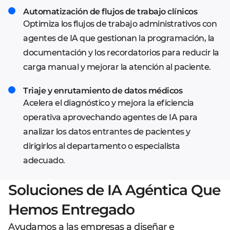
Automatización de flujos de trabajo clínicos
Optimiza los flujos de trabajo administrativos con
agentes de IA que gestionan la programación, la
documentación y los recordatorios para reducir la
carga manual y mejorar la atención al paciente.
Triaje y enrutamiento de datos médicos
Acelera el diagnóstico y mejora la eficiencia
operativa aprovechando agentes de IA para
analizar los datos entrantes de pacientes y
dirigirlos al departamento o especialista
adecuado.
Soluciones de IA Agéntica Que
Hemos Entregado
Detección y respuesta automatizada al fraude
Tutores de IA para el aprendizaje personalizado
IA Conversacional para el descubrimiento de
Agentes de IA para la planificación de itinerarios
productos
Despliega agentes inteligentes que monitorizan
Guía a los estudiantes a través de rutas de
Crea planes de viaje personalizados que se
Ayudamos a las empresas a diseñar e