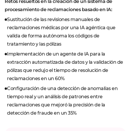
Retos resueltos en la creación de un sistema de
comunicación.
educativo.
Gestión de la experiencia posventa
procesamiento de reclamaciones basado en IA:
Automatización de controles de cumplimiento
Aprovecha las plataformas de IA agéntica para
normativo
Gestión de tareas operativas
Apoyo a la planificación curricular
Sustitución de las revisiones manuales de
Agiliza el cumplimiento usando IA agéntica para
gestionar automáticamente las devoluciones, los
Agiliza las operaciones hoteleras y de aerolíneas
Aprovecha soluciones de IA que analizan los
reclamaciones médicas por una IA agéntica que
monitorizar la actividad financiera, actualizar la
reembolsos y la recogida de feedback,
con plataformas de IA que coordinan la limpieza,
resultados de aprendizaje y sugieren cambios
valida de forma autónoma los códigos de
documentación y garantizar la adhesión a los
garantizando una atención al cliente fluida y
el mantenimiento y la logística basándose en
curriculares alineados con los estándares
tratamiento y las pólizas
estándares regulatorios de forma automática.
escalable tras la compra.
datos en tiempo real.
educativos en evolución y las necesidades del
Implementación de un agente de IA para la
alumnado.
extracción automatizada de datos y la validación de
pólizas que redujo el tiempo de resolución de
reclamaciones en un 60%
Configuración de una detección de anomalías en
tiempo real y un análisis de patrones entre
reclamaciones que mejoró la precisión de la
detección de fraude en un 35%