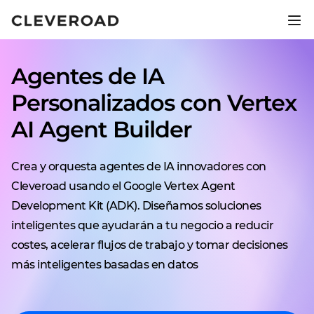
Lanza tu producto 2,5 veces más
rápido.
Agentes de IA
Descubre el desarrollo asistido por IA
Personalizados con Vertex
AI Agent Builder
Crea y orquesta agentes de IA innovadores con
Cleveroad usando el Google Vertex Agent
Development Kit (ADK). Diseñamos soluciones
inteligentes que ayudarán a tu negocio a reducir
costes, acelerar flujos de trabajo y tomar decisiones
más inteligentes basadas en datos