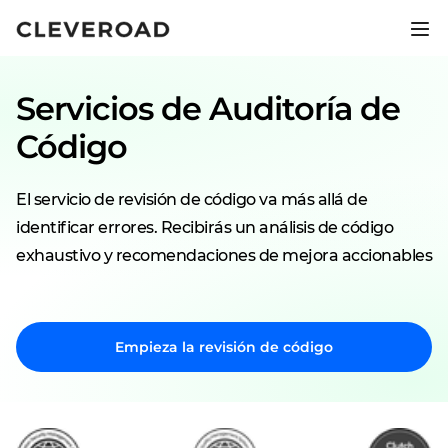
Lanza tu producto 2,5 veces más
rápido.
Servicios de Auditoría de
Descubre el desarrollo asistido por IA
Código
El servicio de revisión de código va más allá de
identificar errores. Recibirás un análisis de código
exhaustivo y recomendaciones de mejora accionables
Empieza la revisión de código