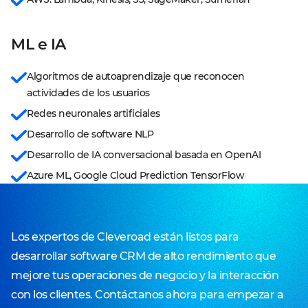
ML e IA
Algoritmos de autoaprendizaje que reconocen 
actividades de los usuarios
Redes neuronales artificiales
Desarrollo de software NLP
Desarrollo de IA conversacional basada en OpenAI
Azure ML, Google Cloud Prediction TensorFlow
Los expertos de Cleveroad están listos para
desarrollar software CRM de alto rendimiento que
mejore tus operaciones de negocio y la interacción
con los clientes. Contáctanos ahora para empezar a