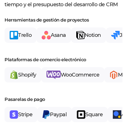
tiempo y el presupuesto del desarrollo de CRM
Herramientas de gestión de proyectos
Trello
Asana
Notion
Jir
Plataformas de comercio electrónico
Shopify
WooCommerce
Ma
Pasarelas de pago
Stripe
Paypal
Square
Au