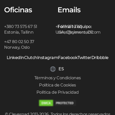
Oficinas
Emails
+380 73 575 67 51
+1 415 231 3721
Forma tu equipo:
Estonia, Tallinn
USA, Claymont, DE
sales@cleveroad.com
+47 80 02 50 37
Norway, Oslo
LinkedIn
Clutch
Instagram
Facebook
Twitter
Dribbble
ES
Términos y Condiciones
Política de Cookies
Política de Privacidad
© Cleveroad 2011-2026. Todos los derechos reservados