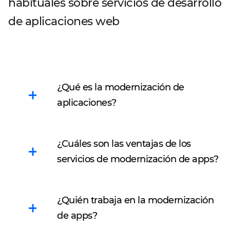
habituales sobre servicios de desarrollo
de aplicaciones web
¿Qué es la modernización de
aplicaciones?
Los servicios de
¿Cuáles son las ventajas de los
modernización de apps
servicios de modernización de apps?
consisten en actualizar
sistemas de software
La modernización de
obsoletos reescribiendo
¿Quién trabaja en la modernización
aplicaciones puede
su funcionalidad con
de apps?
desbloquear nuevas
lenguajes de
oportunidades de