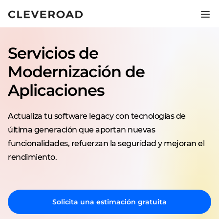
Lanza tu producto 2,5 veces más
rápido.
Servicios de
Descubre el desarrollo asistido por IA
Modernización de
Aplicaciones
Actualiza tu software legacy con tecnologías de
última generación que aportan nuevas
funcionalidades, refuerzan la seguridad y mejoran el
rendimiento.
Solicita una estimación gratuita