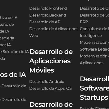
Desarrollo Frontend
Desarrollo de 
Desarrollo Backend
Desarrollo de S
tivo de IA
Desarrollo de API
ERP
iseño de
Desarrollo de Aplicaciones
Consultoría de 
de IA
Web
Intelligence
geniería
Modernización 
por IA
Software Lega
Desarrollo de
e Solución de IA
Modernización 
ada
Aplicaciones
Aplicaciones
Móviles
ios de IA
Desarrol
Desarrollo Android
e Desarrollo de
Software
Desarrollo de Apps iOS
Startups
e Desarrollo de
Desarrollo de
Fase de Discov