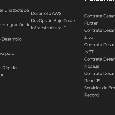
 de Chatbots de
Desarrollo AWS
Contrata Desar
DevOps de Bajo Coste
Flutter
e Integración de
Infraestructura IT
Contrata Desar
Java
e Desarrollo
Contrata Desar
.NET
va para
Contrata Desar
Node.js
o Rápido
Contrata Desar
IA
ReactJS
Servicios de Em
Record