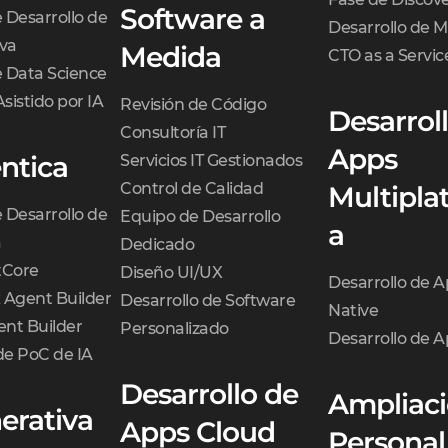
Software a
e Desarrollo de
Desarrollo de 
iva
Medida
CTO as a Servic
e Data Science
Asistido por IA
Revisión de Código
Desarrol
Consultoría IT
Apps
ntica
Servicios IT Gestionados
Control de Calidad
Multipla
e Desarrollo de
Equipo de Desarrollo
a
a
Dedicado
Core
Diseño UI/UX
Desarrollo de 
 Agent Builder
Desarrollo de Software
Native
nt Builder
Personalizado
Desarrollo de A
de PoC de IA
Desarrollo de
Ampliaci
erativa
Apps Cloud
Personal