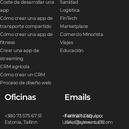
Coste de desarrollar una
Sanidad
app
Logística
Cómo crear una app de
FinTech
transporte compartido
Marketplace
Cómo crear una app de
Comercio Minorista
fitness
Viajes
Crear una app de
Educación
streaming
CRM agrícola
Cómo crear un CRM
Proceso de diseño web
Oficinas
Emails
+380 73 575 67 51
+1 415 231 3721
Forma tu equipo:
Estonia, Tallinn
USA, Claymont, DE
sales@cleveroad.com