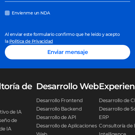
Envíenme un NDA
Al enviar este formulario confirmo que he leído y acepto
la
Política de Privacidad
Enviar mensaje
toría de
Desarrollo Web
Experien
Desarrollo Frontend
Desarrollo de 
Desarrollo Backend
Desarrollo de S
tivo de IA
Desarrollo de API
ERP
iseño de
Desarrollo de Aplicaciones
Consultoría de 
de IA
Web
Intelligence