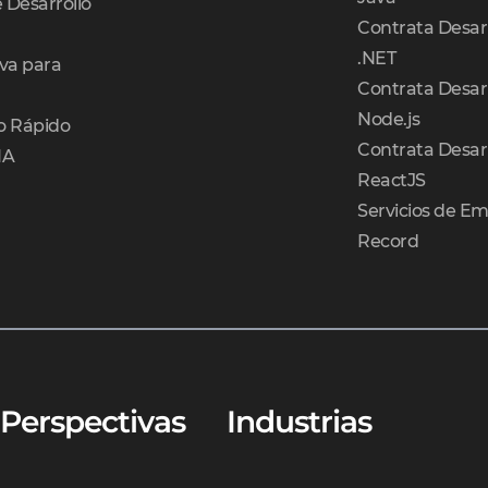
e Desarrollo
Contrata Desar
.NET
va para
Contrata Desar
Node.js
o Rápido
Contrata Desar
IA
ReactJS
Servicios de Em
Record
Perspectivas
Industrias