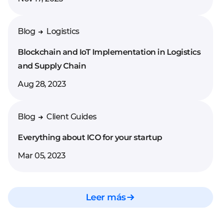
proveedor de software
externo con experiencia
Blog
Logistics
en logística y blockchain.
Puedes utilizar
Blockchain and IoT Implementation in Logistics
plataformas como Clutch
and Supply Chain
y Goodfirms para elegir la
Aug 28, 2023
mejor opción.
Blog
Client Guides
Everything about ICO for your startup
Mar 05, 2023
Leer más