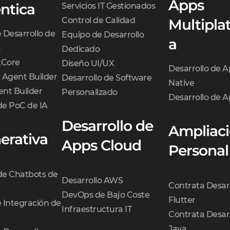
Apps
ntica
Servicios IT Gestionados
Control de Calidad
Multipla
e Desarrollo de
Equipo de Desarrollo
a
a
Dedicado
Core
Diseño UI/UX
Desarrollo de 
 Agent Builder
Desarrollo de Software
Native
nt Builder
Personalizado
Desarrollo de A
de PoC de IA
Desarrollo de
Ampliaci
erativa
Apps Cloud
Personal
 de Chatbots de
Desarrollo AWS
Contrata Desar
DevOps de Bajo Coste
Flutter
e Integración de
Infraestructura IT
Contrata Desar
Java