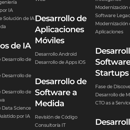
geniería
Modernización 
por IA
Software Lega
Desarrollo de
e Solución de IA
Modernización 
ada
Aplicaciones
Aplicaciones
Móviles
ios de IA
Desarrol
Desarrollo Android
e Desarrollo de
Software
Desarrollo de Apps iOS
Startups
e Desarrollo de
Desarrollo de
Fase de Discov
Software a
e Desarrollo de
Desarrollo de 
iva
Medida
CTO as a Servic
e Data Science
Asistido por IA
Revisión de Código
Desarrol
Consultoría IT