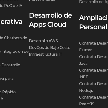
Desarrollo de A
de PoC de IA
Desarrollo de
Ampliaci
erativa
Apps Cloud
Personal
 de Chatbots de
Desarrollo AWS
Contrata Desar
DevOps de Bajo Coste
Flutter
e Integración de
Infraestructura IT
Contrata Desar
Java
e Desarrollo
Contrata Desar
.NET
va para
Contrata Desar
Node.js
o Rápido
Contrata Desar
IA
ReactJS