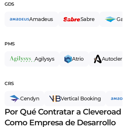
GDS
Amadeus
Sabre
Gali
PMS
Agilysys
Atrio
Autoclerk
CRS
Cendyn
Vertical Booking
Por Qué Contratar a Cleveroad
Como Empresa de Desarrollo