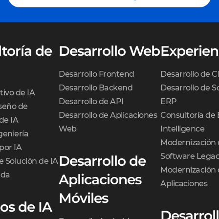
toría de
Desarrollo Web
Experien
Desarrollo Frontend
Desarrollo de 
Desarrollo Backend
Desarrollo de S
tivo de IA
Desarrollo de API
ERP
iseño de
Desarrollo de Aplicaciones
Consultoría de 
de IA
Web
Intelligence
geniería
Modernización 
por IA
Software Lega
Desarrollo de
e Solución de IA
Modernización 
ada
Aplicaciones
Aplicaciones
Móviles
ios de IA
Desarrol