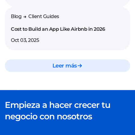
viable para que puedas
probar tu idea con
Blog
Client Guides
clientes reales y recibir
feedback para su
Cost to Build an App Like Airbnb in 2026
desarrollo posterior.
Oct 03, 2025
Ampliación de equipo.
Nuestros
desarrolladores
Leer más
amplían tu equipo
interno,
incrementando sus
capacidades de
desarrollo.
Empieza a hacer crecer tu
negocio con nosotros