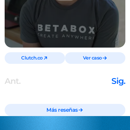
Clutch.co
Ver caso
Ant.
Sig.
Más reseñas