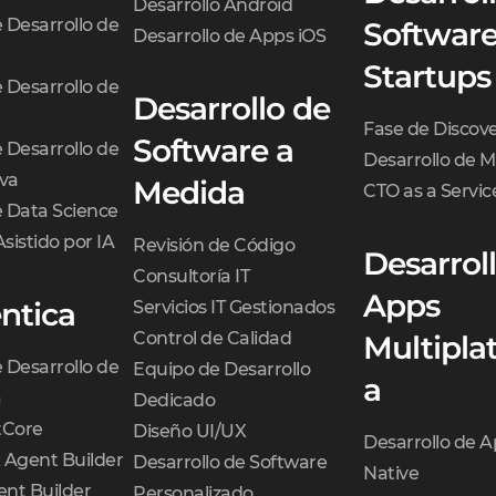
Desarrollo Android
e Desarrollo de
Software
Desarrollo de Apps iOS
Startups
e Desarrollo de
Desarrollo de
Fase de Discov
Software a
e Desarrollo de
Desarrollo de 
iva
Medida
CTO as a Servic
e Data Science
Asistido por IA
Revisión de Código
Desarrol
Consultoría IT
Apps
ntica
Servicios IT Gestionados
Control de Calidad
Multipla
e Desarrollo de
Equipo de Desarrollo
a
a
Dedicado
Core
Diseño UI/UX
Desarrollo de 
 Agent Builder
Desarrollo de Software
Native
nt Builder
Personalizado